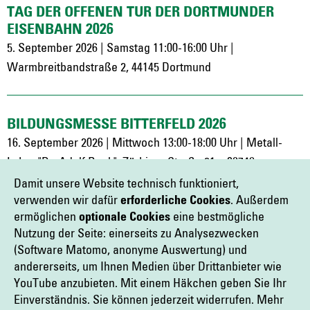
TAG DER OFFENEN TÜR DER DORTMUNDER
EISENBAHN 2026
5. September 2026 | Samstag 11:00-16:00 Uhr |
Warmbreitbandstraße 2, 44145 Dortmund
BILDUNGSMESSE BITTERFELD 2026
16. September 2026 | Mittwoch 13:00-18:00 Uhr | Metall-
Labor "Dr. Adolf Beck", Zörbiger Straße 21c. 06749
Bitterfeld-Wolfen
Damit unsere Website technisch funktioniert,
verwenden wir dafür
erforderliche Cookies
. Außerdem
ermöglichen
optionale Cookies
eine bestmögliche
Nutzung der Seite: einerseits zu Analysezwecken
AKTIONSTAG BILDUNG 2026
(Software Matomo, anonyme Auswertung) und
26. September 2026 | Samstag 10:00-16:00 Uhr | IHK
andererseits, um Ihnen Medien über Drittanbieter wie
Dresden, Langer Weg 4, 01239 Dresden, Deutschland
YouTube anzubieten. Mit einem Häkchen geben Sie Ihr
Einverständnis. Sie können jederzeit widerrufen. Mehr