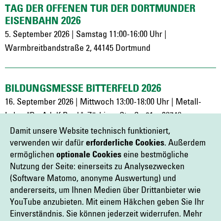
TAG DER OFFENEN TÜR DER DORTMUNDER
EISENBAHN 2026
5. September 2026 | Samstag 11:00-16:00 Uhr |
Warmbreitbandstraße 2, 44145 Dortmund
BILDUNGSMESSE BITTERFELD 2026
16. September 2026 | Mittwoch 13:00-18:00 Uhr | Metall-
Labor "Dr. Adolf Beck", Zörbiger Straße 21c. 06749
Bitterfeld-Wolfen
Damit unsere Website technisch funktioniert,
verwenden wir dafür
erforderliche Cookies
. Außerdem
ermöglichen
optionale Cookies
eine bestmögliche
Nutzung der Seite: einerseits zu Analysezwecken
AKTIONSTAG BILDUNG 2026
(Software Matomo, anonyme Auswertung) und
26. September 2026 | Samstag 10:00-16:00 Uhr | IHK
andererseits, um Ihnen Medien über Drittanbieter wie
Dresden, Langer Weg 4, 01239 Dresden, Deutschland
YouTube anzubieten. Mit einem Häkchen geben Sie Ihr
Einverständnis. Sie können jederzeit widerrufen. Mehr